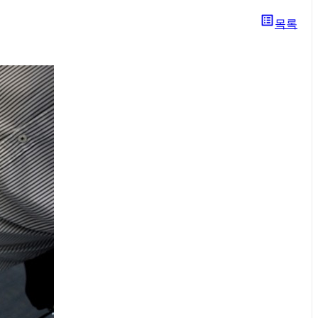
list_alt
목록