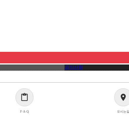
공지사항
content_paste
location_on
F·A·Q
오시는