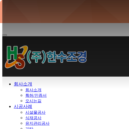
조경 유지·
회사소개
회사소개
특허/인증서
오시는길
시공사례
시설물공사
식재공사
유지관리공사
기타