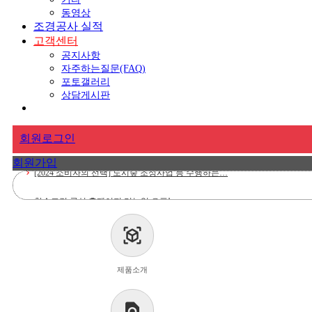
동영상
조경공사 실적
고객센터
공지사항
자주하는질문(FAQ)
포토갤러리
상담게시판
회원로그인
회원가입
한수조경 공식 홈페이지 리뉴얼 오픈!
chevron_right
친환경 미세먼지 차단숲 프로젝트 참여 안내
chevron_right
view_in_ar
㈜한수조경이 ‘2024 소비자의 선택’ 조경 부문 대상…
chevron_right
제품소개
봄철 조경 관리 서비스 신청 안내
chevron_right
[2024 소비자의 선택] 도시숲 조성사업 등 수행하는…
chevron_right
find_in_page