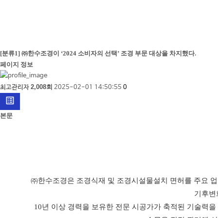
[분류1]
㈜한수조경이 ‘2024 소비자의 선택’ 조경 부문 대상을 차지했다.
페이지 정보
2,008회
최고관리자
2025-02-01 14:50:55
0
list_alt
본문
㈜한수조경은 조경식재 및 조경시설물설치 면허를 주요 업종
기후변화
10년 이상 경력을 보유한 전문 시공가가 축적된 기술력을